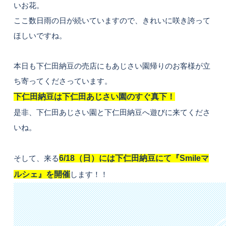
いお花。
ここ数日雨の日が続いていますので、きれいに咲き誇って
ほしいですね。
本日も下仁田納豆の売店にもあじさい園帰りのお客様が立
ち寄ってくださっています。
下仁田納豆は
下仁田あじさい園
のすぐ真下！
是非、下仁田あじさい園と下仁田納豆へ遊びに来てくださ
いね。
そして、来る
6/18（日）には下仁田納豆にて
『Smileマ
ルシェ』
を開催
します！！