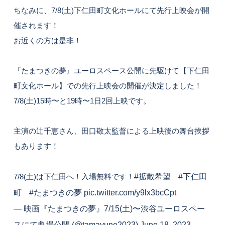
ちなみに、7/8(土)下仁田町文化ホールにて先行上映会が開
催されます！
お近くの方は是非！
『たまつきの夢』ユーロスペース公開に先駆けて【下仁田
町文化ホール】での先行上映会の開催が決定しました！
7/8(土)15時〜と19時〜1日2回上映です。
主演の辻千恵さん、田口敬太監督による上映後の舞台挨拶
もあります！
7/8(土)は下仁田へ！入場無料です！
#拡散希望
#下仁田
町
#たまつきの夢
pic.twitter.com/y9lx3bcCpt
— 映画『たまつきの夢』7/15(土)〜渋谷ユーロスペー
スにて劇場公開 (@tamayune2023)
June 18, 2023