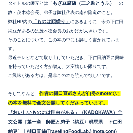
タイトルの師匠とは「
もぎ豆腐店（三之助とうふ）
」の
故・茂木稔会長、弟子は弊社代表の南都隆道のこと。
弊社HP内の
「ものは順繰り」
にあるように、今の下仁田
納豆があるのは茂木稔会長のおかげが大きいです。
そのことについて、この本の中にも詳しく書かれていま
す。
最近テレビなどで取り上げていただき、下仁田納豆に興味
を持っていただく方が増え、大変嬉しい限りです。
ご興味がある方は、是非この本も読んで欲しいです。
そしてなんと、
作者の樋口直哉さんが自身のnoteでこ
の本を無料で全文公開してくださっています。
『おいしいものには理由がある』（KADOKAWA）全
文公開［第一章 師匠と弟子〈納豆〉群馬県 下仁田
納豆］｜樋口直哉(TravelingFoodLab.) (note.com)