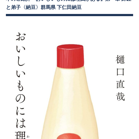
と弟子〈納豆〉群馬県 下仁田納豆