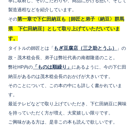
寧に取材し、そのこだわりや、商品にかける想い、そして
製造過程などを紹介しています。
その
第一章で下仁田納豆も［師匠と弟子〈納豆〉群馬
県 下仁田納豆］として取り上げていただいていま
す。
タイトルの師匠とは「
もぎ豆腐店（三之助とうふ）
」の
故・茂木稔会長、弟子は弊社代表の南都隆道のこと。
弊社HP内の
「ものは順繰り」
にあるように、今の下仁田
納豆があるのは茂木稔会長のおかげが大きいです。
そのことについて、この本の中にも詳しく書かれていま
す。
最近テレビなどで取り上げていただき、下仁田納豆に興味
を持っていただく方が増え、大変嬉しい限りです。
ご興味がある方は、是非この本も読んで欲しいです。