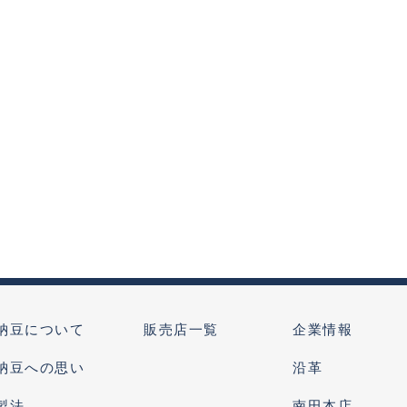
納豆について
販売店一覧
企業情報
納豆への思い
沿革
製法
南田本店