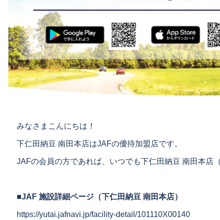
みなさまこんにちは！
下仁田納豆 南田本店はJAFの優待加盟店です。
JAFの会員の方であれば、いつでも下仁田納豆 南田本店（
■JAF 施設詳細ページ（下仁田納豆 南田本店）
https://yutai.jafnavi.jp/facility-detail/101110X00140